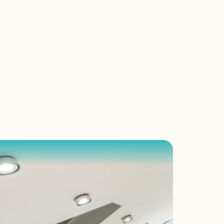
, 
n et 
res