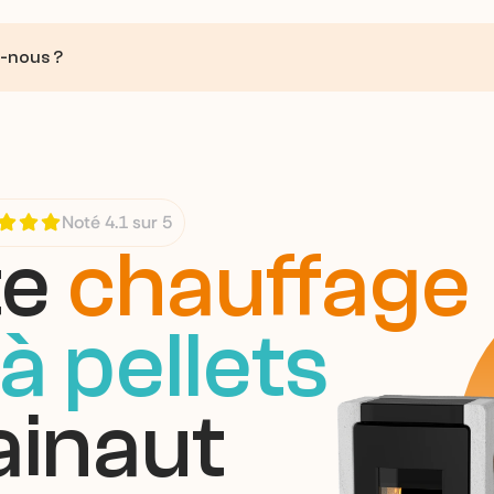
-nous ?
Noté 4.1 sur 5
e 
chauffage
à pellets
ainaut