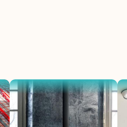
NOS SERVICES
fage, débouchage
n de salles de bai
s, panneaux solai